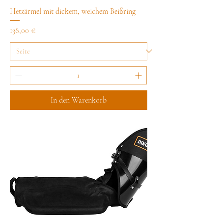
Hetzärmel mit dickem, weichem Beißring
Preis
138,00 €
In den Warenkorb