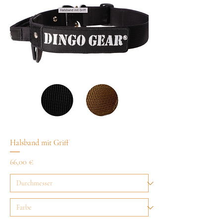
Halsband mit Griff
Preis
66,00 €