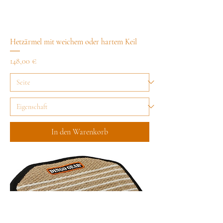
Hetzärmel mit weichem oder hartem Keil
Preis
148,00 €
In den Warenkorb